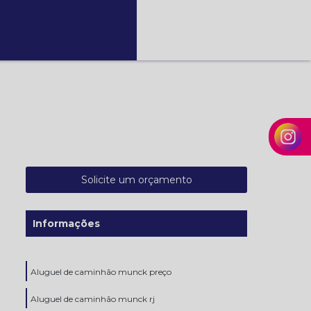
el munck
de guindaste
Solicite um orçamento
Informações
Aluguel de caminhão munck preço
Aluguel de caminhão munck rj