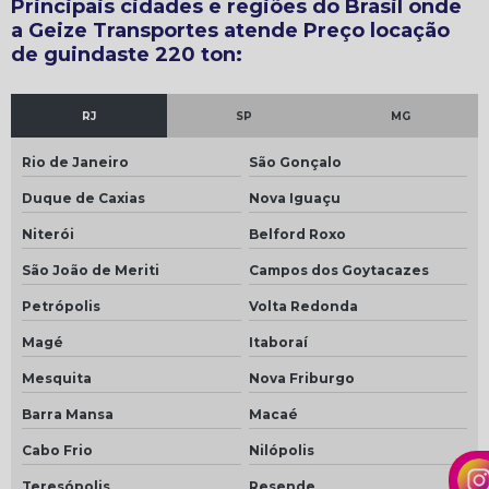
Principais cidades e regiões do Brasil onde
a Geize Transportes atende Preço locação
Movimentação de carga munck
de guindaste 220 ton:
Movimentação de carga pesada
Movimentação de carga suspensa
RJ
SP
MG
Movimentação de carga valor
Rio de Janeiro
São Gonçalo
Movimentação de máquinas
Duque de Caxias
Nova Iguaçu
Movimentação de máquinas e equipamentos
Niterói
Belford Roxo
Movimentação de máquinas pesadas
São João de Meriti
Campos dos Goytacazes
Munck para transporte
Petrópolis
Volta Redonda
Plano de içamento de cargas rigging
Magé
Itaboraí
Plano de rigger
Mesquita
Nova Friburgo
Plano de rigger caminhão munck
Barra Mansa
Macaé
Plano de rigger para guindaste
Cabo Frio
Nilópolis
Plano de rigger para munck
Teresópolis
Resende