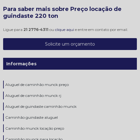
Para saber mais sobre Preço locação de
guindaste 220 ton
Ligue para
21 2776-4311
ou
clique aqui
e entre em contato por email.
Solicite um orçamento
Informações
Aluguel de caminhão munck preço
Aluguel de caminhão munck rj
Aluguel de guindaste caminhão munck
Caminhão guindaste aluguel
Caminhão munck locação preço
Caminhão munck para locação