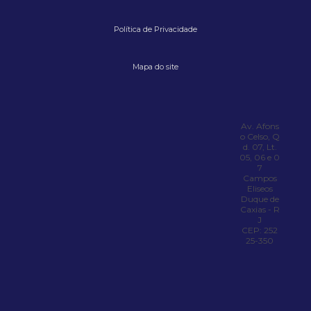
Transporte de maquinaria industrial
Política de Privacidade
Transporte de maquinaria pesada
Transporte de máquinas pesadas
Mapa do site
Transporte de máquinas pesadas sp
Valor aluguel munck
Av. Afons
Valor locação de guindaste
o Celso, Q
d. 07, Lt.
05, 06 e 0
7
Campos
Eliseos
Duque de
Caxias - R
J
CEP: 252
25-350