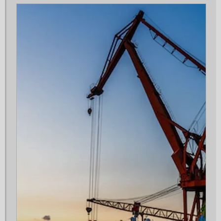
Guindaste para 90 toneladas
Guindaste para alugar
Içamento de carga
Içamento de carga com caminhão munck
Içamento de carga com guindaste
Içamento de equipamentos pesados
Içamento de máquina
Içamento industrial
Içamento movimentação de carga
Içamento preço
Içamento valor
Locação de caminhão munck
Locação de caminhão munck com cesto aéreo