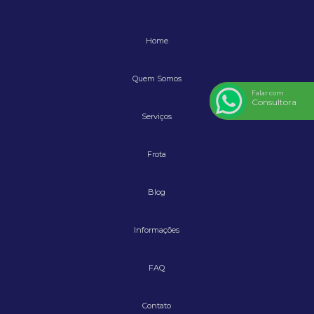
Preço locação de guindaste 220 ton
Remoção de equipamentos
Home
Remoção de equipamentos pesados
Remoção de máquinas e equipamentos
Quem Somos
Falar com
Remoção industrial
Consultora
Serviços
Serviço de armazenagem
Serviço de guindaste
Frota
Serviço de içamento rj
Blog
Serviço de movimentação
Serviço de movimentação de carga
Informações
Serviço de munck içamento
FAQ
Transporte de equipamentos industriais
Transporte de equipamentos pesados
Contato